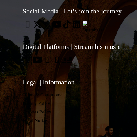
Social Media | Let’s join the journey
Digital Platforms | Stream his music
💥
Don
ja h
ten
aqu
Legal | Information
💚
Terms & Conditions
Privacy Policy
Cookies Policy
Legal Notice