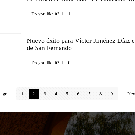
Do you like it?
1
Nuevo éxito para Víctor Jiménez Díaz en
de San Fernando
Do you like it?
0
page
1
2
3
4
5
6
7
8
9
Nex