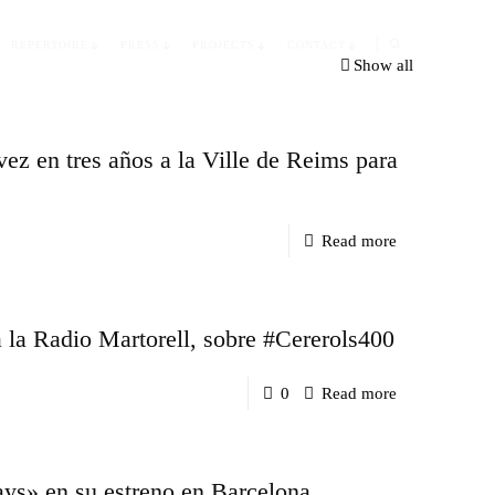
REPERTOIRE
PRESS
PROJECTS
CONTACT
Show all
vez en tres años a la Ville de Reims para
-
Read more
Víctor
Jiménez
 la Radio Martorell, sobre #Cererols400
Díaz
regresa
-
0
Read more
por
Entrevista
quinta
a
vez
ays» en su estreno en Barcelona
cargo