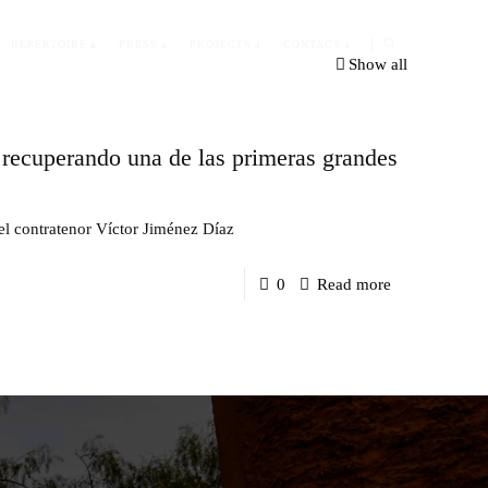
REPERTOIRE
PRESS
PROJECTS
CONTACT
Show all
 recuperando una de las primeras grandes
 el contratenor Víctor Jiménez Díaz
-
0
Read more
Víctor
Jiménez
Díaz
debuta
en
Portugal