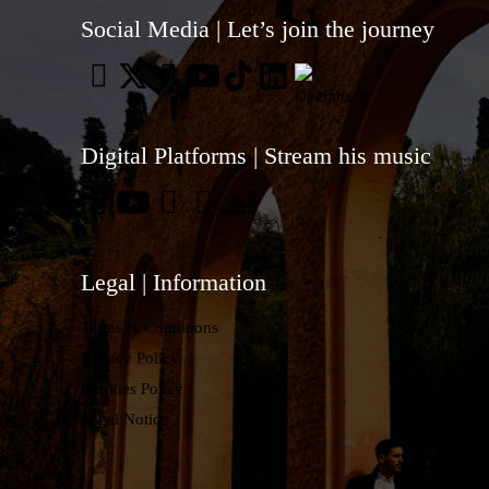
Social Media | Let’s join the journey
Digital Platforms | Stream his music
💥
Don
ja h
ten
aqu
Legal | Information
💚
Terms & Conditions
Privacy Policy
Cookies Policy
Legal Notice