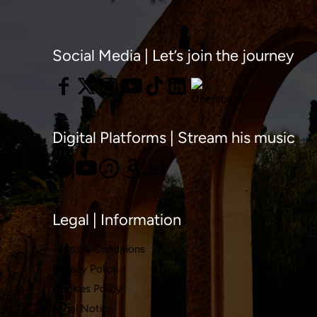
Social Media | Let’s join the journey
Digital Platforms | Stream his music
💥
Don
ja h
ten
aqu
Legal | Information
💚
Terms & Conditions
Privacy Policy
Cookies Policy
Legal Notice