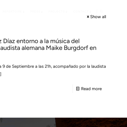
REPERTOIRE
PRESS
PROJECTS
CONTACT
Show all
 Díaz entorno a la música del
laudista alemana Maike Burgdorf en
a 9 de Septiembre a las 21h, acompañado por la laudista
]
-
Read more
Pròximo
Concierto
de
Víctor