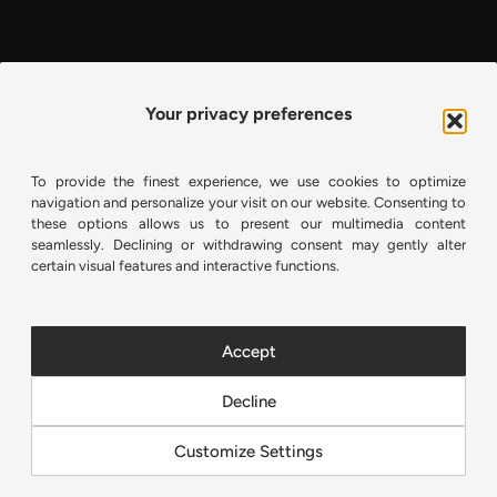
Your privacy preferences
To provide the finest experience, we use cookies to optimize
navigation and personalize your visit on our website. Consenting to
these options allows us to present our multimedia content
seamlessly. Declining or withdrawing consent may gently alter
certain visual features and interactive functions.
View on Instagram
Accept
Decline
© 2026
Víctor Jiménez Díaz
| All rights are reserved
Customize Settings