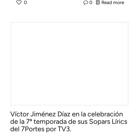
-
0
0
Read more
La
celebra
del
50
Sopars
lírics
del
7Porte
según
el
profes
Víctor Jiménez Díaz en la celebración
Roger
de la 7ª temporada de sus Sopars Lírics
Alier
del 7Portes por TV3.