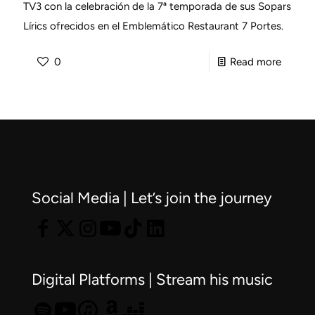
TV3 con la celebración de la 7ª temporada de sus Sopars
Lírics ofrecidos en el Emblemático Restaurant 7 Portes.
-
0
Read more
Víctor
Jiméne
Díaz
en
la
celebra
Social Media | Let’s join the journey
de
la
7ª
tempo
Digital Platforms | Stream his music
de
sus