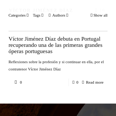
VÍCTOR JIMÉNEZ DÍAZ
Categories
Tags
Authors
Show all
Víctor Jiménez Díaz debuta en Portugal
recuperando una de las primeras grandes
óperas portuguesas
Reflexiones sobre la profesión y si continuar en ella, por el
contratenor Víctor Jiménez Díaz
-
0
0
Read more
Víctor
Jiméne
Díaz
debuta