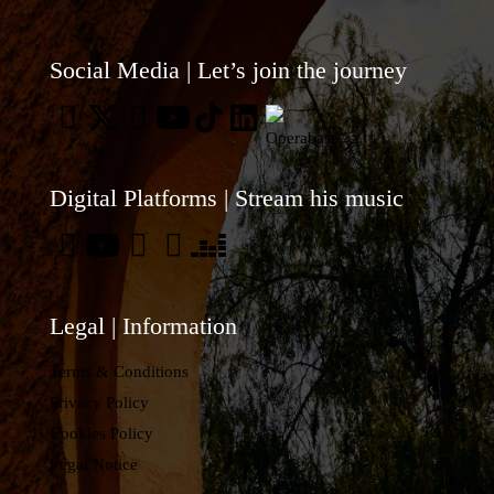
en
Portuga
Social Media | Let’s join the journey
recupe
una
de
las
Digital Platforms | Stream his music
primera
grandes
óperas
portugu
Legal | Information
Terms & Conditions
Privacy Policy
Cookies Policy
Legal Notice