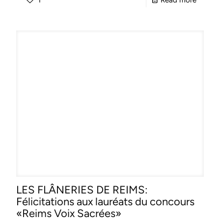
2nd
Prize
«Haricl
Darclé
Interna
Singing
Compet
(Ruman
2015)
!!
LES FLÂNERIES DE REIMS:
Félicitations aux lauréats du concours
«Reims Voix Sacrées»