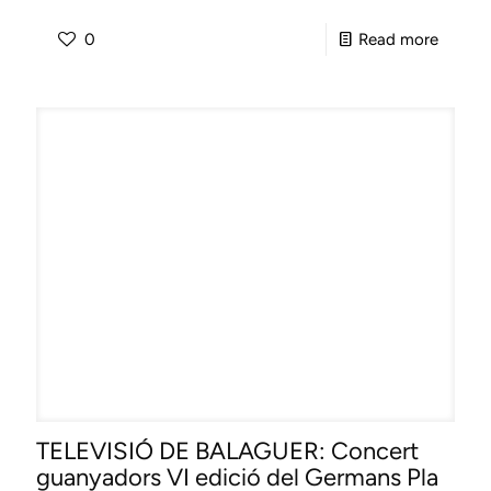
-
0
Read more
LES
FLÂNE
DE
REIMS:
Félicit
aux
lauréat
du
concou
«Reims
Voix
Sacrée
TELEVISIÓ DE BALAGUER: Concert
guanyadors VI edició del Germans Pla