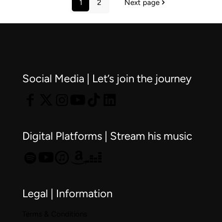
1
2
Next page
Concur
Interna
de
Canto
«Germ
Social Media | Let’s join the journey
Plà»
(Balagu
Lleida)
Digital Platforms | Stream his music
Legal | Information
Terms & Conditions