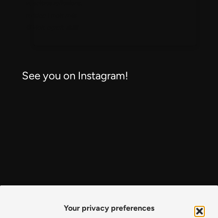
vosaltres reflexions,
música i molt més
🥲Molt agraït 🙏🏼
See you on Instagram!
Your privacy preferences