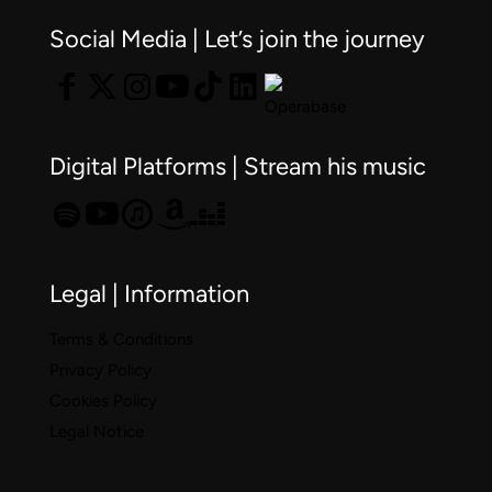
al
Social Media | Let’s join the journey
contra
Víctor
Jiméne
Díaz
Digital Platforms | Stream his music
ante
su
inmine
debut
Legal | Information
en
Terms & Conditions
la
Privacy Policy
isla
Cookies Policy
Legal Notice