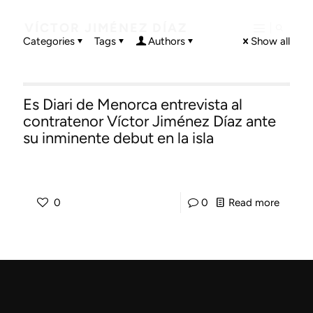
VÍCTOR JIMÉNEZ DÍAZ
Categories
Tags
Authors
Show all
Es Diari de Menorca entrevista al
contratenor Víctor Jiménez Díaz ante
su inminente debut en la isla
-
0
0
Read more
Es
Diari
de
Menor
entrevi