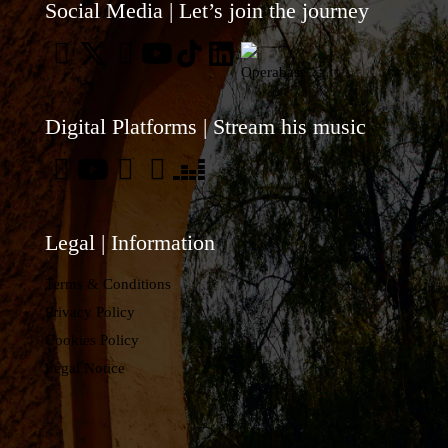
sus
Social Media | Let’s join the journey
Sopars
Lírics
del
7Portes
Digital Platforms | Stream his music
por
TV3.
Legal | Information
Terms & Conditions
Privacy Policy
Cookies Policy
Legal Notice