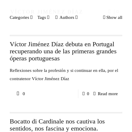
VÍCTOR JIMÉNEZ DÍAZ
Categories
Tags
Authors
Show all
Víctor Jiménez Díaz debuta en Portugal
recuperando una de las primeras grandes
óperas portuguesas
Reflexiones sobre la profesión y si continuar en ella, por el
contratenor Víctor Jiménez Díaz
-
0
0
Read more
Víctor
Jiméne
Bocatto di Cardinale nos cautiva los
Díaz
sentidos, nos fascina y emociona.
debuta