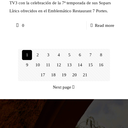
lírics
TV3 con la celebración de la 7ª temporada de sus Sopars
del
Lírics ofrecidos en el Emblemático Restaurant 7 Portes.
7Portes
-
0
Read more
según
Víctor
el
Jiméne
profeso
Díaz
Roger
1
2
3
4
5
6
7
8
en
Alier
9
10
11
12
13
14
15
16
la
17
18
19
20
21
celebra
de
Next page
la
7ª
tempor
de