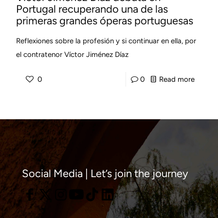
Portugal recuperando una de las
primeras grandes óperas portuguesas
Reflexiones sobre la profesión y si continuar en ella, por
el contratenor Víctor Jiménez Díaz
-
0
0
Read more
Víctor
Jiméne
Díaz
debuta
en
Portug
Social Media | Let’s join the journey
recupe
una
de