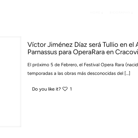
HOME
BIOGRAPHY
Víctor Jiménez Díaz será Tullio en e
Parnassus para OperaRara en Cracovi
El próximo 5 de Febrero, el Festival Opera Rara (naci
temporadas a las obras más desconocidas del
[…]
Do you like it?
1