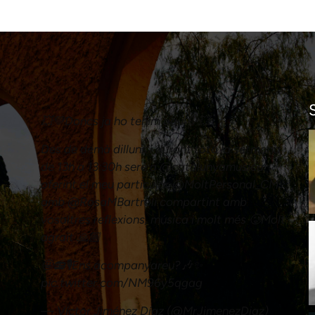
💥💚Doncs ja ho tenim aquí💚💥
Des de demà dilluns i durant tota la setmana
de 13h a 13:30h seré a
@catalunyamusica
oferint el meu particular
@MoltPersonal_CM
amb
@RosaMBartroli
compartint amb
vosaltres reflexions, música i molt més 🥲Molt
agraït 🙏🏼
🤩📻🎙️Ens acompanyareu?🎶✨
pic.twitter.com/NM96y5qgag
— Víctor Jiménez Díaz (@MrJimenezDiaz)