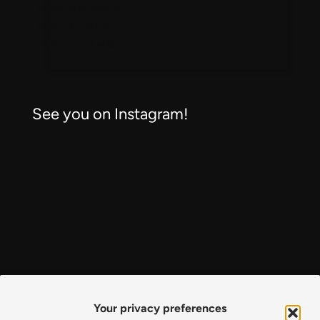
vosaltres reflexions,
música i molt més
🥲Molt agraït 🙏🏼
See you on Instagram!
Your privacy preferences