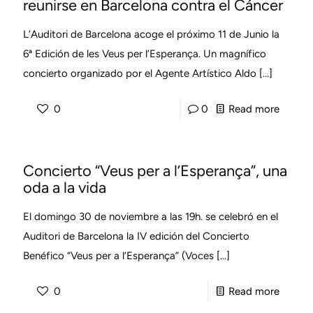
reunirse en Barcelona contra el Cáncer
L’Auditori de Barcelona acoge el próximo 11 de Junio la
6ª Edición de les Veus per l’Esperança. Un magnífico
concierto organizado por el Agente Artístico Aldo
[…]
-
0
0
Read more
Las
«Veus
Concierto “Veus per a l’Esperança”, una
per
oda a la vida
l’Esper
vuelve
El domingo 30 de noviembre a las 19h. se celebró en el
a
Auditori de Barcelona la IV edición del Concierto
reunirs
Benéfico “Veus per a l’Esperança” (Voces
[…]
en
-
0
Read more
Barcel
Concie