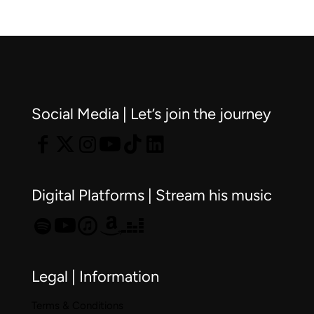
contra
“Veus
el
per
Cáncer
a
l’Esper
una
Social Media | Let’s join the journey
oda
a
la
vida
Digital Platforms | Stream his music
Legal | Information
Terms & Conditions