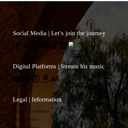
de
Víctor
Jiméne
Díaz
Social Media | Let’s join the journey
entorno
a
la
música
Digital Platforms | Stream his music
del
composi
John
Dowlan
Legal | Information
junto
Terms & Conditions
a
Privacy Policy
la
Cookies Policy