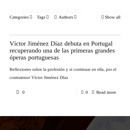
VÍCTOR JIMÉNEZ DÍAZ
Categories
Tags
Authors
Show all
Víctor Jiménez Díaz debuta en Portugal
recuperando una de las primeras grandes
óperas portuguesas
Reflexiones sobre la profesión y si continuar en ella, por el
contratenor Víctor Jiménez Díaz
-
0
0
Read more
Víctor
Jiméne
Díaz
debuta