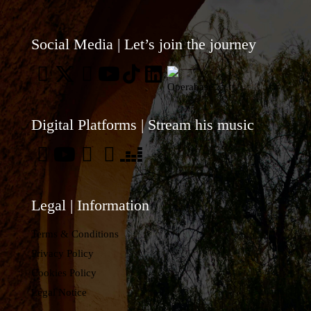
en
Portuga
Social Media | Let’s join the journey
recupe
una
de
las
Digital Platforms | Stream his music
primera
grandes
óperas
portugu
Legal | Information
Terms & Conditions
Privacy Policy
Cookies Policy
Legal Notice