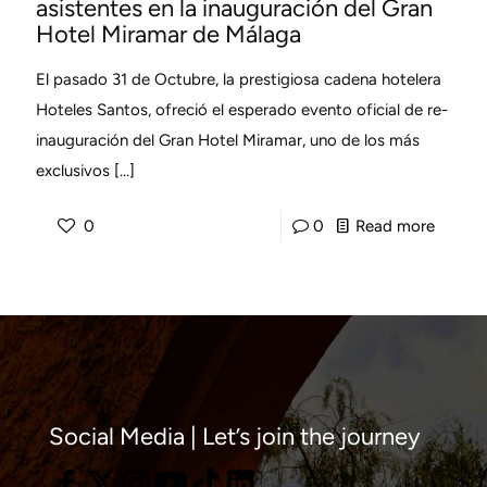
asistentes en la inauguración del Gran
Hotel Miramar de Málaga
El pasado 31 de Octubre, la prestigiosa cadena hotelera
Hoteles Santos, ofreció el esperado evento oficial de re-
inauguración del Gran Hotel Miramar, uno de los más
exclusivos
[…]
-
0
0
Read more
Víctor
Jiméne
Díaz
sorpre
a
los
Social Media | Let’s join the journey
asisten
en