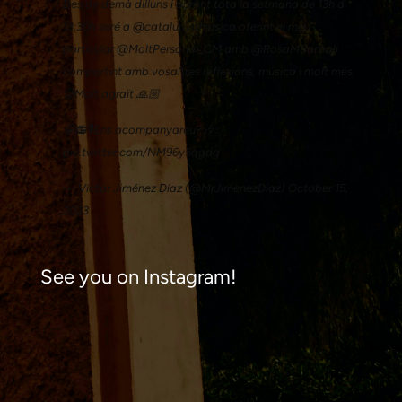
Des de demà dilluns i durant tota la setmana de 13h a
13:30h seré a
@catalunyamusica
oferint el meu
particular
@MoltPersonal_CM
amb
@RosaMBartroli
compartint amb vosaltres reflexions, música i molt més
🥲Molt agraït 🙏🏼
🤩📻🎙️Ens acompanyareu?🎶✨
pic.twitter.com/NM96y5qgag
— Víctor Jiménez Díaz (@MrJimenezDiaz)
October 15,
2023
See you on Instagram!