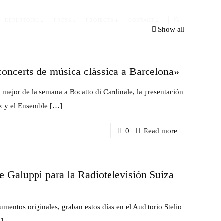
REPERTOIRE
PRESS
PROJECTS
CONTACT
Show all
 concerts de música clàssica a Barcelona»
o mejor de la semana a Bocatto di Cardinale, la presentación
az y el Ensemble
[…]
-
0
Read more
Bocatto
di
e Galuppi para la Radiotelevisión Suiza
Cardinale
entre
«Els
rumentos originales, graban estos días en el Auditorio Stelio
millors
]