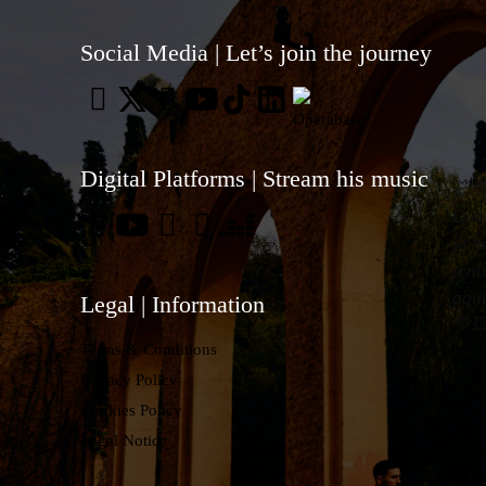
Social Media | Let’s join the journey
Digital Platforms | Stream his music
💥
Don
ja h
ten
aqu
Legal | Information
💚
Terms & Conditions
Privacy Policy
Cookies Policy
Legal Notice