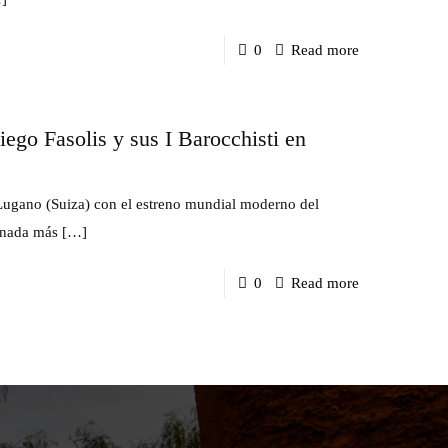
concerts
-
0
Read more
de
Víctor
música
Jiménez
clàssica
ego Fasolis y sus I Barocchisti en
Díaz
a
graba
Barcelona»
un
ugano (Suiza) con el estreno mundial moderno del
oratorio
 nada más
[…]
de
-
0
Read more
Galuppi
Debut
para
de
la
Víctor
Radiotelevisi
Jiménez
Suiza
Díaz
Italiana