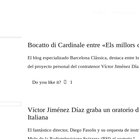
HOME
BIOGRAPHY
Bocatto di Cardinale entre «Els millors
El blog especializado Barcelona Clàssica, destaca entre l
del proyecto personal del contratenor Víctor Jiménez Dí
Do you like it?
1
Víctor Jiménez Díaz graba un oratorio d
Italiana
El fantástico director, Diego Fasolis y su orquesta de inst
Molo de la Radiotelevisione Svizzera (RSI) el oratorio
[…