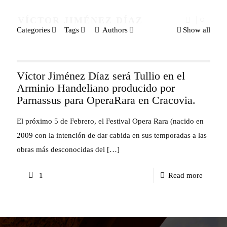
VÍCTOR JIMÉNEZ DÍAZ
Categories
Tags
Authors
Show all
Víctor Jiménez Díaz será Tullio en el
Arminio Handeliano producido por
Parnassus para OperaRara en Cracovia.
El próximo 5 de Febrero, el Festival Opera Rara (nacido en
2009 con la intención de dar cabida en sus temporadas a las
obras más desconocidas del
[…]
-
1
Read more
Víctor
Jiméne
Díaz