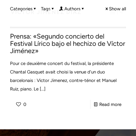
Categories
Tags
Authors
Show all
VÍCTOR JIMÉNEZ DÍAZ
Prensa: «Segundo concierto del
Festival Lírico bajo el hechizo de Víctor
Jiménez»
Pour ce deuxième concert du festival, la présidente
Chantal Gasquet avait choisi la venue d’un duo
barcelonais : Victor Jimenez, contre-ténor et Manuel
Ruiz, piano. Le
[…]
-
0
Read more
Prensa:
«Segu
concie