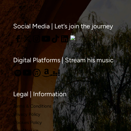
del
Festiva
Lírico
Social Media | Let’s join the journey
bajo
el
hechiz
de
Digital Platforms | Stream his music
Víctor
Jiméne
Legal | Information
Terms & Conditions
Privacy Policy
Cookies Policy
Legal Notice