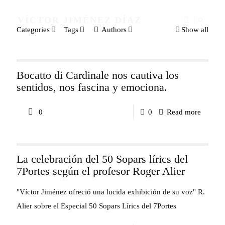
VÍCTOR JIMÉNEZ DÍAZ
Categories
Tags
Authors
Show all
Bocatto di Cardinale nos cautiva los
sentidos, nos fascina y emociona.
-
0
0
Read more
Bocatto
di
La celebración del 50 Sopars lírics del
Cardina
7Portes según el profesor Roger Alier
nos
cautiva
"Víctor Jiménez ofreció una lucida exhibición de su voz" R.
los
Alier sobre el Especial 50 Sopars Lírics del 7Portes
sentidos