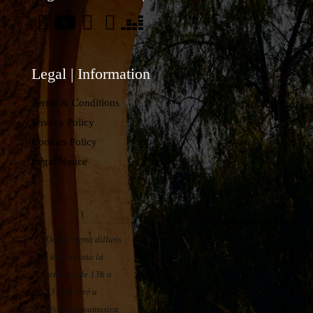
Legal | Information
Terms & Conditions
Privacy Policy
Cookies Policy
Legal Notice
Des de demà dilluns
i durant tota la
setmana de 13h a
13:30h seré a
💥💚
@catalunyamusica