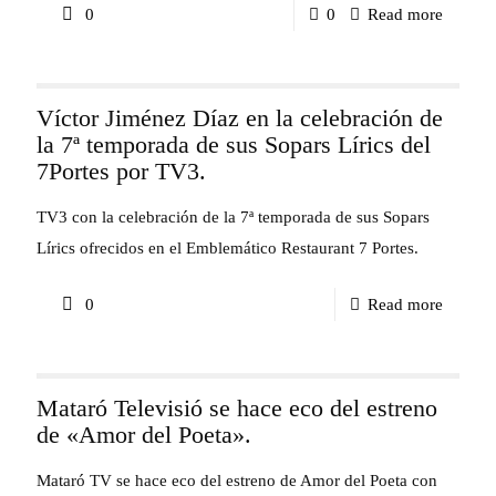
-
0
0
Read more
nos
La
fascina
celebra
y
Víctor Jiménez Díaz en la celebración de
del
emocio
la 7ª temporada de sus Sopars Lírics del
50
7Portes por TV3.
Sopars
lírics
TV3 con la celebración de la 7ª temporada de sus Sopars
del
Lírics ofrecidos en el Emblemático Restaurant 7 Portes.
7Portes
-
0
Read more
según
Víctor
el
Jiméne
profeso
Mataró Televisió se hace eco del estreno
Díaz
Roger
de «Amor del Poeta».
en
Alier
la
Mataró TV se hace eco del estreno de Amor del Poeta con