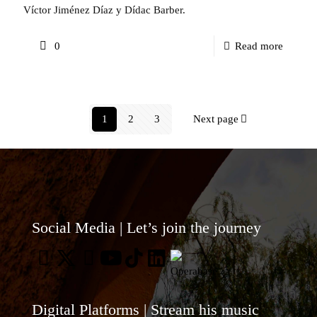
celebra
Víctor Jiménez Díaz y Dídac Barber.
de
-
0
Read more
la
Mataró
7ª
Televis
tempor
se
de
1
2
3
Next page
hace
sus
eco
Sopars
del
Lírics
estreno
del
de
7Portes
Social Media | Let’s join the journey
«Amor
por
del
TV3.
Poeta».
Digital Platforms | Stream his music