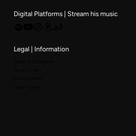
Digital Platforms | Stream his music
Legal | Information
Terms & Conditions
Privacy Policy
Cookies Policy
Legal Notice
💥💚Doncs ja ho tenim aquí💚💥
Des de demà dilluns i durant tota la setmana de 13h a