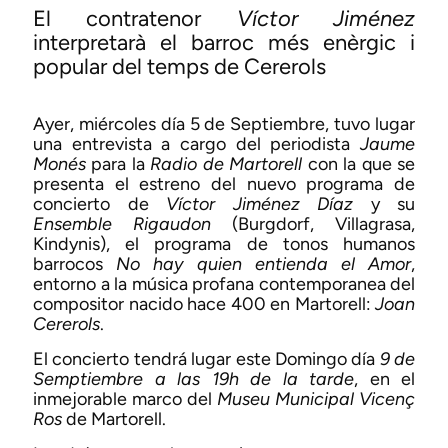
El contratenor
Víctor Jiménez
interpretarà el barroc més enèrgic i
popular del temps de Cererols
Ayer, miércoles día 5 de Septiembre, tuvo lugar
una entrevista a cargo del periodista
Jaume
Monés
para la
Radio de Martorell
con la que se
presenta el estreno del nuevo programa de
concierto de
Víctor Jiménez Díaz
y su
Ensemble Rigaudon
(Burgdorf, Villagrasa,
Kindynis), el programa de tonos humanos
barrocos
No hay quien entienda el Amor
,
entorno a la música profana contemporanea del
compositor nacido hace 400 en Martorell:
Joan
Cererols
.
El concierto tendrá lugar este Domingo día
9 de
Semptiembre a las 19h de la tarde
, en el
inmejorable marco del
Museu Municipal Vicenç
Ros
de Martorell.