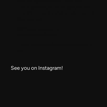
13:30h seré a
@catalunyamusica
oferint el meu
particular
@MoltPersonal_CM
amb
@RosaMBartroli
compartint amb vosaltres reflexions, música i molt més
🥲Molt agraït 🙏🏼
🤩📻🎙️Ens acompanyareu?🎶✨
pic.twitter.com/NM96y5qgag
— Víctor Jiménez Díaz (@MrJimenezDiaz)
October 15,
2023
See you on Instagram!