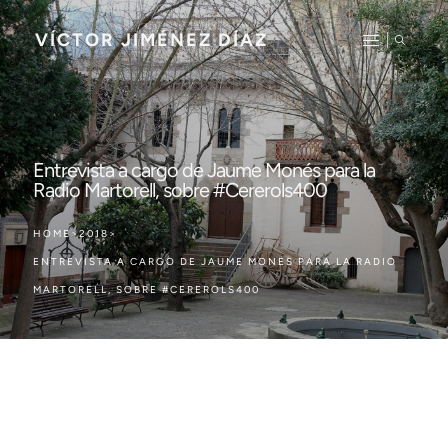
VÍCTOR JIMÉNEZ DÍAZ
Entrevista a cargo de Jaume Monés para la
Radio Martorell, sobre #Cererols400
HOME
>
2018
>
ENTREVISTA A CARGO DE JAUME MONÉS PARA LA RADIO
MARTORELL, SOBRE #CEREROLS400