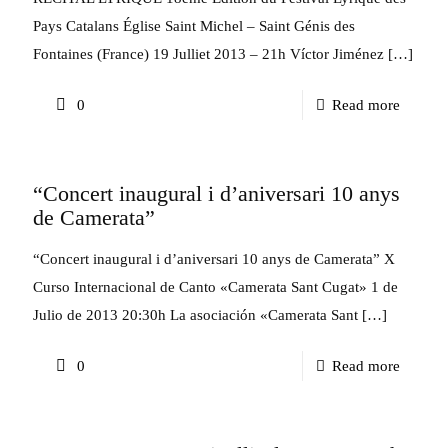
Lírico
Pays Catalans Église Saint Michel – Saint Génis des
bajo
Fontaines (France) 19 Julliet 2013 – 21h Víctor Jiménez
[…]
el
-
0
Read more
hechizo
Récital
de
Lyrique
Víctor
“Concert inaugural i d’aniversari 10 anys
–
Jiméne
de Camerata”
Festival
Lyrique
“Concert inaugural i d’aniversari 10 anys de Camerata” X
des
Curso Internacional de Canto «Camerata Sant Cugat» 1 de
Pays
Julio de 2013 20:30h La asociación «Camerata Sant
[…]
Catalan
-
0
Read more
(France
“Concer
inaugur