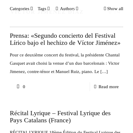
Categories
Tags
Authors
Show all
VÍCTOR JIMÉNEZ DÍAZ
Prensa: «Segundo concierto del Festival
Lírico bajo el hechizo de Víctor Jiménez»
Pour ce deuxième concert du festival, la présidente Chantal
Gasquet avait choisi la venue d’un duo barcelonais : Victor
Jimenez, contre-ténor et Manuel Ruiz, piano. Le
[…]
-
0
Read more
Prensa:
«Segun
Récital Lyrique – Festival Lyrique des
concier
Pays Catalans (France)
del
Festival
RÉCITAL LYRIQUE 18ème Édition du Festival Lyrique des