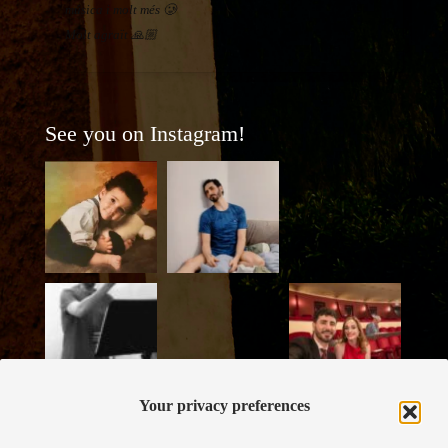
música i molt més 🥲
Molt agraït 🙏🏼
See you on Instagram!
Your privacy preferences