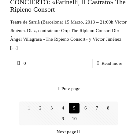
CONCIERTO: «Farinelli, Il Castrato» The
i
Ripieno Consort
d’anive
10
Teatre de Sarrià (Barcelona) 15 Marzo, 2013 – 21:00h Víctor
anys
Jiménez Díaz, contratenor Orq: The Ripieno Consort Dir:
de
Àngel Villagrasa «The Ripieno Consort» y Víctor Jiménez,
[…]
Camera
-
0
Read more
CONCI
«Farinel
Prev page
Il
Castrat
1
2
3
4
5
6
7
8
The
Ripieno
9
10
Consort
Next page