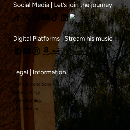
Social Media | Let’s join the journey
clàssic
a
Barcel
Digital Platforms | Stream his music
Legal | Information
Terms & Conditions
Privacy Policy
Cookies Policy
Legal Notice