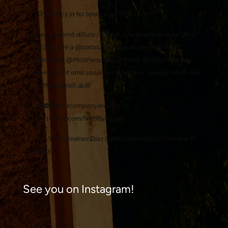
💥💚Doncs ja ho tenim aquí💚💥
Des de demà dilluns i durant tota la setmana de 13h a
13:30h seré a
@catalunyamusica
oferint el meu
particular
@MoltPersonal_CM
amb
@RosaMBartroli
compartint amb vosaltres reflexions, música i molt més
🥲Molt agraït 🙏🏼
🤩📻🎙️Ens acompanyareu?🎶✨
pic.twitter.com/NM96y5qgag
— Víctor Jiménez Díaz (@MrJimenezDiaz)
October 15,
2023
See you on Instagram!