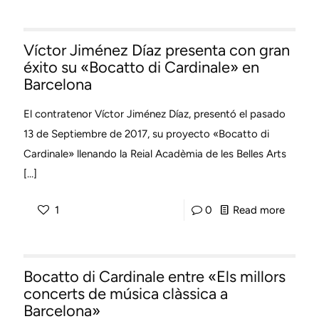
Víctor
del
Jiméne
Armini
Víctor Jiménez Díaz presenta con gran
Díaz
Handel
éxito su «Bocatto di Cardinale» en
ofrece
ofreci
Barcelona
un
en
Recital
El contratenor Víctor Jiménez Díaz, presentó el pasado
Cracov
en
13 de Septiembre de 2017, su proyecto «Bocatto di
Cardinale» llenando la Reial Acadèmia de les Belles Arts
el
[…]
Museo
Europe
-
1
0
Read more
de
Víctor
Arte
Jiméne
Moder
Bocatto di Cardinale entre «Els millors
Díaz
concerts de música clàssica a
presen
Barcelona»
con