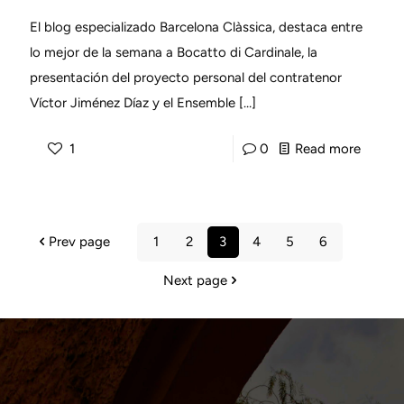
gran
El blog especializado Barcelona Clàssica, destaca entre
éxito
lo mejor de la semana a Bocatto di Cardinale, la
presentación del proyecto personal del contratenor
su
Víctor Jiménez Díaz y el Ensemble
[…]
«Bocat
di
-
1
0
Read more
Cardin
Bocatt
en
di
Barcel
Cardina
Prev page
1
2
3
4
5
6
entre
Next page
«Els
millors
concer
de
música