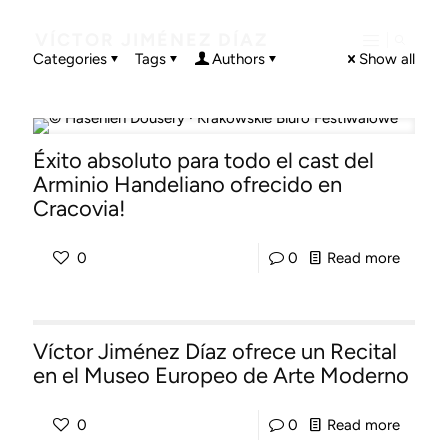
VÍCTOR JIMÉNEZ DÍAZ
Categories
Tags
Authors
Show all
Éxito absoluto para todo el cast del
Arminio Handeliano ofrecido en
Cracovia!
-
0
0
Read more
Éxito
absolu
Víctor Jiménez Díaz ofrece un Recital
para
en el Museo Europeo de Arte Moderno
todo
el
-
0
0
Read more
cast