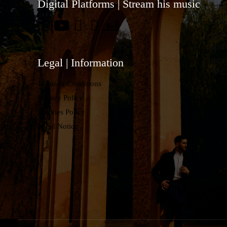
Digital Platforms | Stream his music
💥
Don
ja h
ten
aqu
Legal | Information
💚
Terms & Conditions
Privacy Policy
Cookies Policy
Legal Notice