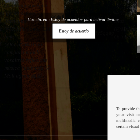

@catalunyamusica
cs
oferint el meu
— Víctor J
🤩📻🎙️Ens acompanyareu?
Haz clic en «Estoy de acuerdo» para activar Twitter
o
particular
Díaz
🎶✨
im
@MoltPersonal_CM
(@MrJimen
Estoy de acuerdo
pic.twitter.com/NM96y5qgag
í
amb
October 15

@RosaMBartroli
compartint amb
vosaltres reflexions,
música i molt més 🥲
Molt agraït 🙏🏼
To provide th
your visit o
multimedia c
certain visual