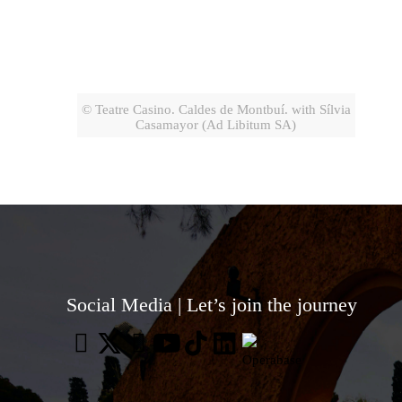
© Teatre Casino. Caldes de Montbuí. with Sílvia
Casamayor (Ad Libitum SA)
Social Media | Let’s join the journey