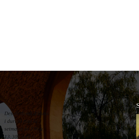
Des de demà dilluns
i durant tota la
setmana de 13h a
13:30h seré a