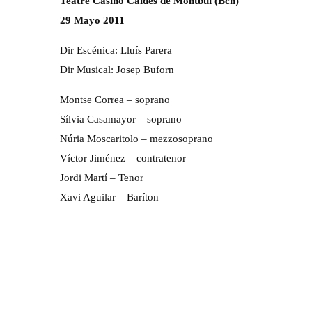
Teatre Casino Caldes de Montbuí (Bcn)
29 Mayo 2011
Dir Escénica: Lluís Parera
Dir Musical: Josep Buforn
Montse Correa – soprano
Sílvia Casamayor – soprano
Núria Moscaritolo – mezzosoprano
Víctor Jiménez – contratenor
Jordi Martí – Tenor
Xavi Aguilar – Baríton