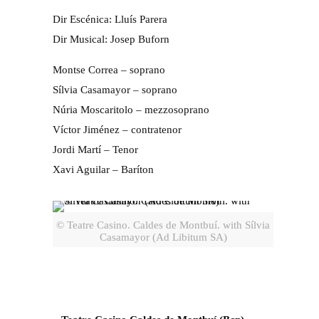
Dir Escénica: Lluís Parera
Dir Musical: Josep Buforn
Montse Correa – soprano
Sílvia Casamayor – soprano
Núria Moscaritolo – mezzosoprano
Víctor Jiménez – contratenor
Jordi Martí – Tenor
Xavi Aguilar – Baríton
© Teatre Casino. Caldes de Montbuí. with Sílvia
Casamayor (Ad Libitum SA)